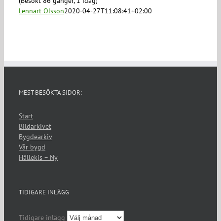
(Besökt 86 gånger, 1 idag)
Lennart Olsson
2020-04-27T11:08:41+02:00
MEST BESÖKTA SIDOR:
Start
Bildarkivet
Bygdearkiv
Vår bygd
Hällekis – Ny
TIDIGARE INLÄGG
Tidigare inlägg