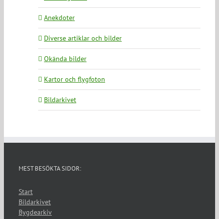
Anekdoter
Diverse artiklar och bilder
Okända bilder
Kartor och flygfoton
Bildarkivet
MEST BESÖKTA SIDOR:
Start
Bildarkivet
Bygdearkiv