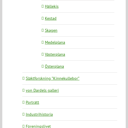
Hällekis
Kestad
Skagen
Medelplana
Västerplana
Österplana
Släktforskning ”Kinnekullebor”
von Dardels galleri
Porträtt
Industrihistoria
Föreningslivet