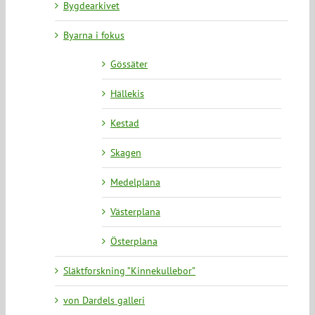
Bygdearkivet
Byarna i fokus
Gössäter
Hällekis
Kestad
Skagen
Medelplana
Västerplana
Österplana
Släktforskning ”Kinnekullebor”
von Dardels galleri