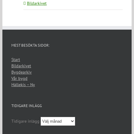
Bildarkivet
MEST BESÖKTA SIDOR:
Start
Bildarkivet
Bygdearkiv
Vår bygd
Hällekis – Ny
TIDIGARE INLÄGG
Tidigare inlägg