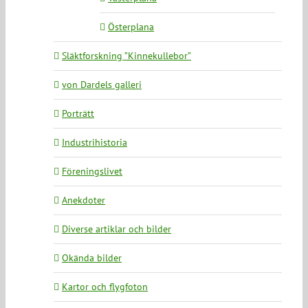
Österplana
Släktforskning ”Kinnekullebor”
von Dardels galleri
Porträtt
Industrihistoria
Föreningslivet
Anekdoter
Diverse artiklar och bilder
Okända bilder
Kartor och flygfoton