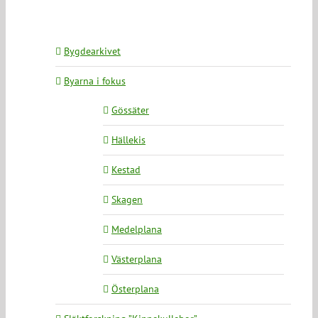
Bygdearkivet
Byarna i fokus
Gössäter
Hällekis
Kestad
Skagen
Medelplana
Västerplana
Österplana