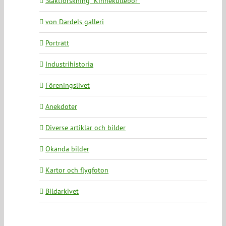
Släktforskning ”Kinnekullebor”
von Dardels galleri
Porträtt
Industrihistoria
Föreningslivet
Anekdoter
Diverse artiklar och bilder
Okända bilder
Kartor och flygfoton
Bildarkivet